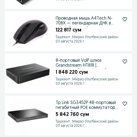
Проводная мышь A4Tech N-
708X — легендарная ДНК в
каждой детали!
122 817 сум
Ташкент, Мирзо-Улугбекский район
03 августа 2026 г.
8-портовый VoIP шлюз
Grandstream HT818 |
аналоговый телефонный
1 848 220 сум
адаптер
Ташкент, Мирзо-Улугбекский район
03 августа 2026 г.
Tp Link SG3452P 48-портовый
гигабитный РОЕ коммутатор
уровня 2
5 842 760 сум
Ташкент, Мирзо-Улугбекский район
03 августа 2026 г.