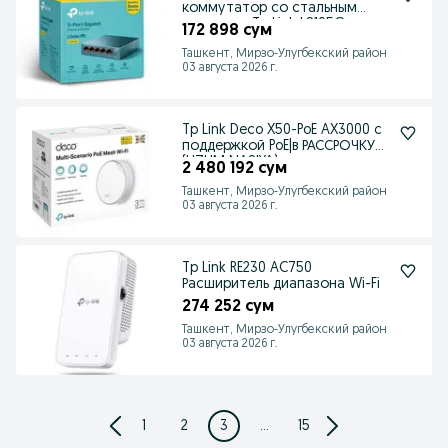
коммутатор со стальным
корпусом Tp Link LS105G
172 898 сум
Ташкент, Мирзо-Улугбекский район
03 августа 2026 г.
Tp Link Deco X50-PoE AX3000 с
поддержкой PoE|в РАССРОЧКУ
(UZUM NASIYA)
2 480 192 сум
Ташкент, Мирзо-Улугбекский район
03 августа 2026 г.
Tp Link RE230 AC750
Расширитель диапазона Wi-Fi
274 252 сум
Ташкент, Мирзо-Улугбекский район
03 августа 2026 г.
1
2
3
...
15