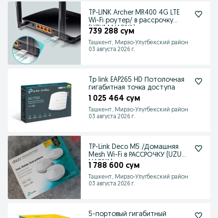
TP-LINK Archer MR400 4G LTE
Wi-Fi роутер/ в рассрочку
(UZUM NASIYA)
739 288 сум
Ташкент, Мирзо-Улугбекский район
03 августа 2026 г.
Tp link EAP265 HD Потолочная
гигабитная точка доступа
1 025 464 сум
Ташкент, Мирзо-Улугбекский район
03 августа 2026 г.
TP-Link Deco M5 /Домашняя
Mesh Wi-Fi в РАССРОЧКУ (UZUM
NASIYA)
1 788 600 сум
Ташкент, Мирзо-Улугбекский район
03 августа 2026 г.
5-портовый гигабитный