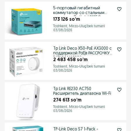
5-портовый гигабитный
коммутатор со стальным
корпусом Tp Link LS105G
173 126 so’m
Toshkent, Mirzo-Ulug‘bek tumani
03/08/2026
Tp Link Deco X50-PoE AX3000 с
поддержкой PoE|в РАССРОЧКУ
(UZUM NASIYA)
2 483 458 so’m
Toshkent, Mirzo-Ulug‘bek tumani
03/08/2026
Tp Link RE230 AC750
Расширитель диапазона Wi-Fi
274 613 so’m
Toshkent, Mirzo-Ulug‘bek tumani
03/08/2026
TP-Link Deco S7 1-Pack -