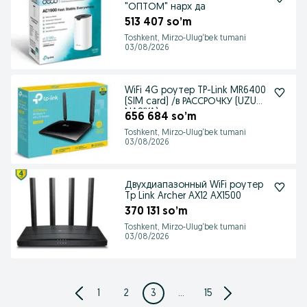
"ОПТОМ" нарх да
513 407 so’m
Toshkent, Mirzo-Ulug‘bek tumani
03/08/2026
WiFi 4G роутер TP-Link MR6400
(SIM card) /в РАССРОЧКУ (UZUM
NASIYA)
656 684 so’m
Toshkent, Mirzo-Ulug‘bek tumani
03/08/2026
Двухдиапазонный WiFi роутер
Tp Link Archer AX12 AX1500
370 131 so’m
Toshkent, Mirzo-Ulug‘bek tumani
03/08/2026
1
2
3
...
15