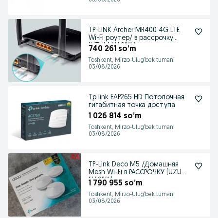
03/08/2026
TP-LINK Archer MR400 4G LTE
Wi-Fi роутер/ в рассрочку
(UZUM NASIYA)
740 261 so’m
Toshkent, Mirzo-Ulug‘bek tumani
03/08/2026
Tp link EAP265 HD Потолочная
гигабитная точка доступа
1 026 814 so’m
Toshkent, Mirzo-Ulug‘bek tumani
03/08/2026
TP-Link Deco M5 /Домашняя
Mesh Wi-Fi в РАССРОЧКУ (UZUM
NASIYA)
1 790 955 so’m
Toshkent, Mirzo-Ulug‘bek tumani
03/08/2026