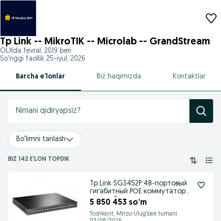
Tp Link -- MikroTIK -- Microlab -- GrandStream
OLXda
fevral, 2019
beri
So'nggi faollik 25-iyul, 2026
Barcha e’lonlar
Biz haqimizda
Kontaktlar
Bo'limni tanlash
BIZ 142 E'LON TOPDIK
Tp Link SG3452P 48-портовый
гигабитный РОЕ коммутатор
уровня 2
5 850 453 so’m
Toshkent, Mirzo-Ulug‘bek tumani