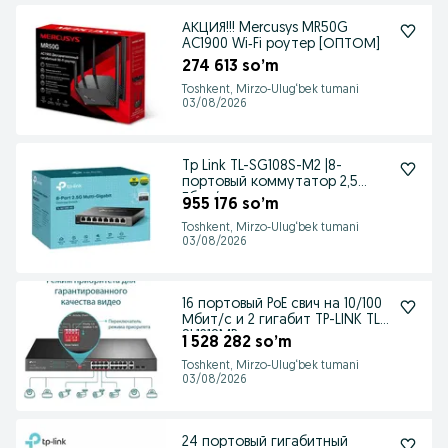
АКЦИЯ!!! Mercusys MR50G
AC1900 Wi‑Fi роутер [ОПТОМ]
274 613 so’m
Toshkent, Mirzo-Ulug‘bek tumani
03/08/2026
Tp Link TL-SG108S-M2 |8-
портовый коммутатор 2,5
Гбит/с
955 176 so’m
Toshkent, Mirzo-Ulug‘bek tumani
03/08/2026
16 портовый PoE свич на 10/100
Мбит/с и 2 гигабит TP-LINK TL-
SL1218MP
1 528 282 so’m
Toshkent, Mirzo-Ulug‘bek tumani
03/08/2026
24 портовый гигабитный