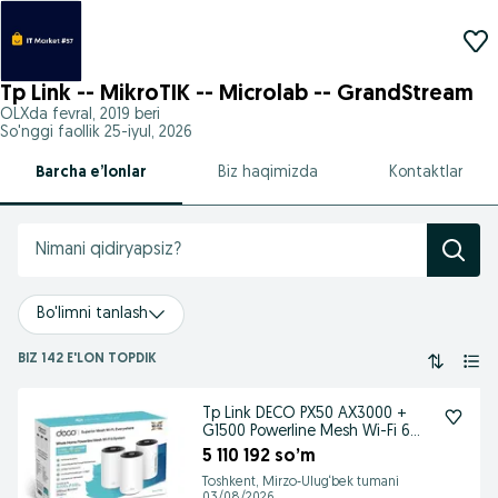
Tp Link -- MikroTIK -- Microlab -- GrandStream
OLXda
fevral, 2019
beri
So'nggi faollik 25-iyul, 2026
Barcha e’lonlar
Biz haqimizda
Kontaktlar
Bo'limni tanlash
BIZ 142 E'LON TOPDIK
Tp Link DECO PX50 AX3000 +
G1500 Powerline Mesh Wi-Fi 6
для всего дома
5 110 192 so’m
Toshkent, Mirzo-Ulug‘bek tumani