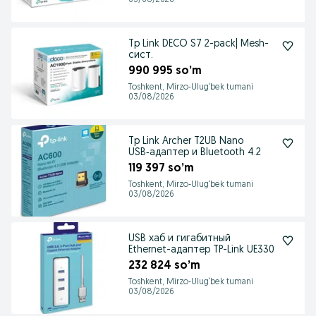
03/08/2026
Tp Link DECO S7 2-pack| Mesh-
сист.
990 995 so’m
Toshkent, Mirzo-Ulug‘bek tumani
03/08/2026
Tp Link Archer T2UB Nano
USB‑адаптер и Bluetooth 4.2
119 397 so’m
Toshkent, Mirzo-Ulug‘bek tumani
03/08/2026
USB хаб и гигабитный
Ethernet-адаптер TP-Link UE330
232 824 so’m
Toshkent, Mirzo-Ulug‘bek tumani
03/08/2026