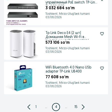
управляемый PoE switch TP-Link
TL-SG2428P
3 032 684 so’m
Toshkent, Mirzo-Ulug‘bek tumani
03/08/2026
Tp Link Deco E4 (2 шт)
Домашняя Mesh Wi-Fi в
РАССРОЧКУ (UZUM NASIYA)
573 106 so’m
Toshkent, Mirzo-Ulug‘bek tumani
03/08/2026
WiFi Bluetooth 4.0 Nano USb
adapter TP-Link UB400
77 608 so’m
Toshkent, Mirzo-Ulug‘bek tumani
03/08/2026
1
...
4
...
15